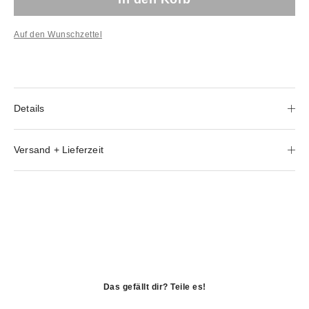
Auf den Wunschzettel
Details
Versand + Lieferzeit
Das gefällt dir? Teile es!
öffnet
in
öffnet