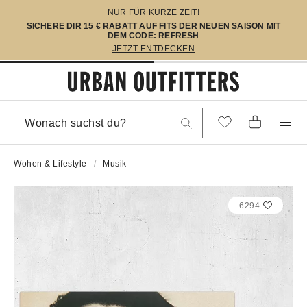
NUR FÜR KURZE ZEIT!
SICHERE DIR 15 € RABATT AUF FITS DER NEUEN SAISON MIT
DEM CODE: REFRESH
JETZT ENTDECKEN
Wohen & Lifestyle
Musik
6294