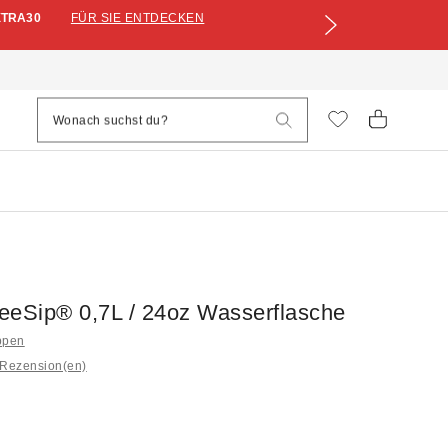
XTRA30
FÜR SIE ENTDECKEN
eeSip® 0,7L / 24oz Wasserflasche
ppen
 Rezension(en)