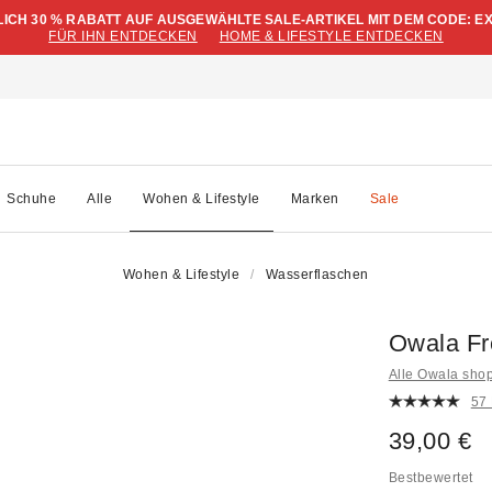
LICH 30 % RABATT AUF AUSGEWÄHLTE SALE-ARTIKEL MIT DEM CODE: E
FÜR IHN ENTDECKEN
HOME & LIFESTYLE ENTDECKEN
Schuhe
Alle
Wohen & Lifestyle
Marken
Sale
Wohen & Lifestyle
Wasserflaschen
Owala Fr
Alle Owala sho
57
39,00 €
Bestbewertet