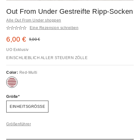
Out From Under Gestreifte Ripp-Socken
Alle Out From Under shoppen
Eine Rezension schreiben
Sale Preis:
6,00 €
Original Preis:
9,00 €
UO Exklusiv
EINSCHLIEBLICH ALLER STEUERN ZÖLLE
Color:
Red-Multi
Größe
EINHEITSGRÖSSE
Größenführer