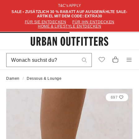
T&C's APPLY
SALE • ZUSÄTZLICH 30 % RABATT AUF AUSGEWÄHLTE SALE-
ARTIKEL MIT DEM CODE: EXTRA30
FÜR SIE ENTDECKEN
FÜR IHN ENTDECKEN
HOME & LIFESTYLE ENTDECKEN
Damen
Dessous & Lounge
697