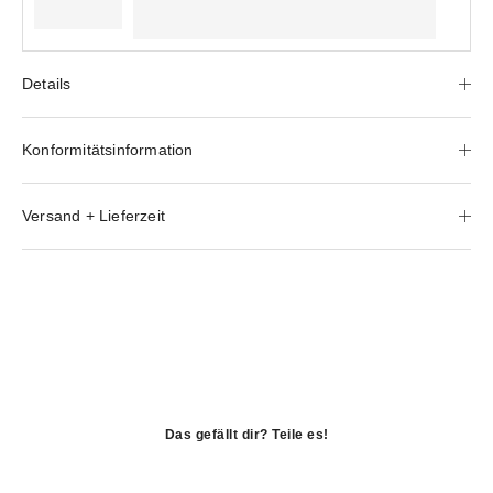
Details
Konformitätsinformation
Versand + Lieferzeit
Das gefällt dir? Teile es!
öffnet
in
öffnet
einem
in
öffnet
neuen
einem
in