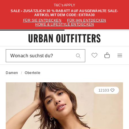
T&C's APPLY
SALE • ZUSÄTZLICH 30 % RABATT AUF AUSGEWÄHLTE SALE-
ARTIKEL MIT DEM CODE: EXTRA30
FÜR SIE ENTDECKEN
FÜR IHN ENTDECKEN
HOME & LIFESTYLE ENTDECKEN
Damen
Oberteile
12103