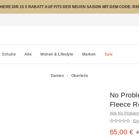
CHERE DIR 15 € RABATT AUF FITS DER NEUEN SAISON MIT DEM CODE: R
Schuhe
Alle
Wohen & Lifestyle
Marken
Sale
Damen
Oberteile
No Probl
Fleece R
Alle No Proble
Ei
Sale Prei
65,00 €
O
1