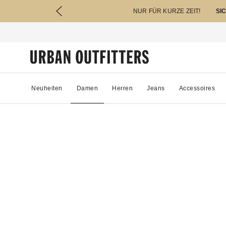
NUR FÜR KURZE ZEIT!
SI
Neuheiten
Damen
Herren
Jeans
Accessoires
94