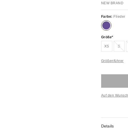
NEW BRAND
Farbe:
Flieder
Größe
Ausve
XS
S
Größenführer
Auf den Wunsch
Details