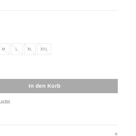
rkauft!
Ausverkauft!
Ausverkauft!
Ausverkauft!
Ausverkauft!
M
L
XL
XXL
In den Korb
zettel