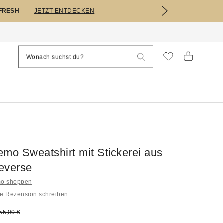
EFRESH
JETZT ENTDECKEN
emo Sweatshirt mit Stickerei aus
everse
mo shoppen
ne Rezension schreiben
s:
riginal Preis:
55,00 €