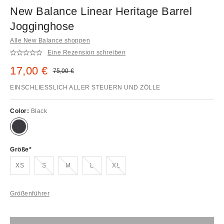
New Balance Linear Heritage Barrel
Jogginghose
Alle New Balance shoppen
Eine Rezension schreiben
Sale Preis:
17,00 €
Original Preis:
75,00 €
EINSCHLIESSLICH ALLER STEUERN UND ZÖLLE
Color:
Black
Größe
Ausverkauft!
Ausverkauft!
Ausverkauft!
Ausverkauft!
XS
S
M
L
XL
Größenführer