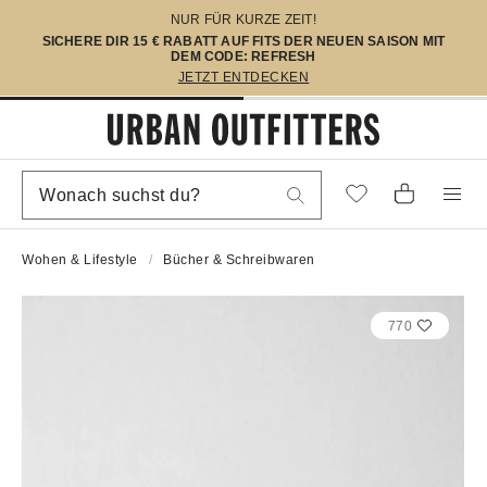
NUR FÜR KURZE ZEIT!
SICHERE DIR 15 € RABATT AUF FITS DER NEUEN SAISON MIT
DEM CODE: REFRESH
JETZT ENTDECKEN
Wohen & Lifestyle
Bücher & Schreibwaren
770