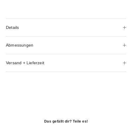
Details
Abmessungen
Versand + Lieferzeit
Das gefällt dir? Teile es!
öffnet
in
öffnet