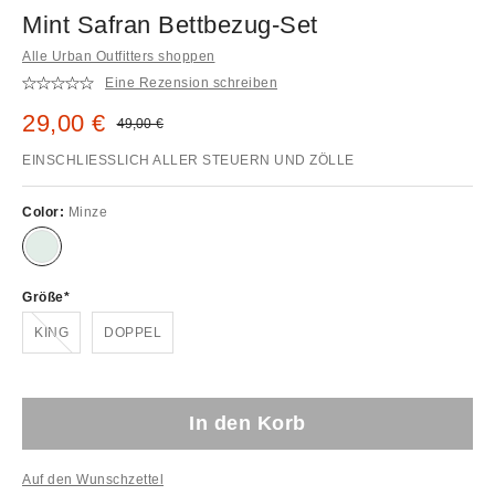
Mint Safran Bettbezug-Set
Alle Urban Outfitters shoppen
Eine Rezension schreiben
Sale Preis:
29,00 €
Original Preis:
49,00 €
EINSCHLIESSLICH ALLER STEUERN UND ZÖLLE
Color:
Minze
Größe
Ausverkauft!
KING
DOPPEL
In den Korb
Auf den Wunschzettel