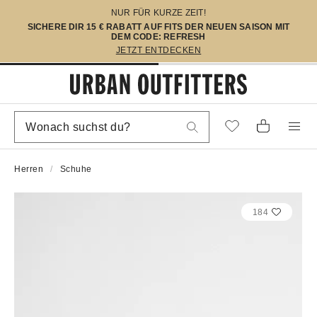
NUR FÜR KURZE ZEIT!
SICHERE DIR 15 € RABATT AUF FITS DER NEUEN SAISON MIT
DEM CODE: REFRESH
JETZT ENTDECKEN
Herren
Schuhe
184