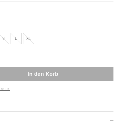
Ausverkauft!
Ausverkauft!
Ausverkauft!
M
L
XL
In den Korb
zettel