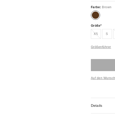
Farbe:
Brown
Größe
Ausverkauft!
XS
S
Größenführer
Auf den Wunsch
Details