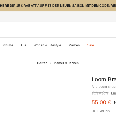
CHERE DIR 15 € RABATT AUF FITS DER NEUEN SAISON MIT DEM CODE: R
Schuhe
Alle
Wohen & Lifestyle
Marken
Sale
Herren
Mäntel & Jacken
Loom Bra
Alle Loom sho
Ei
Sale Prei
55,00 €
O
1
UO Exklusiv