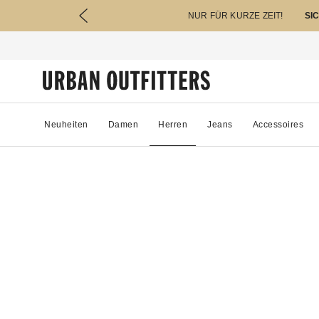
NUR FÜR KURZE ZEIT!
SI
Neuheiten
Damen
Herren
Jeans
Accessoires
23