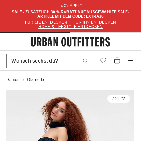
T&C's APPLY
SALE • ZUSÄTZLICH 30 % RABATT AUF AUSGEWÄHLTE SALE-
ARTIKEL MIT DEM CODE: EXTRA30
FÜR SIE ENTDECKEN
FÜR IHN ENTDECKEN
HOME & LIFESTYLE ENTDECKEN
Damen
Oberteile
301