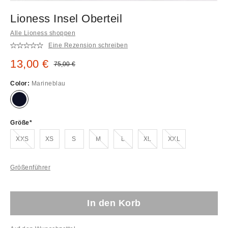
Lioness Insel Oberteil
Alle Lioness shoppen
Eine Rezension schreiben
Sale Preis:
13,00 €
Original Preis:
75,00 €
Color:
Marineblau
Größe
Ausverkauft!
Ausverkauft!
Ausverkauft!
Ausverkauft!
Ausverkauft!
XXS
XS
S
M
L
XL
XXL
Größenführer
In den Korb