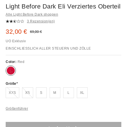
Light Before Dark Eli Verziertes Oberteil
Alle Light Before Dark shoppen
3 Rezension(en)
Sale Preis:
32,00 €
Original Preis:
69,00 €
UO Exklusiv
EINSCHLIESSLICH ALLER STEUERN UND ZÖLLE
Color:
Red
Größe
Ausverkauft!
Ausverkauft!
XXS
XS
S
M
L
XL
Größenführer