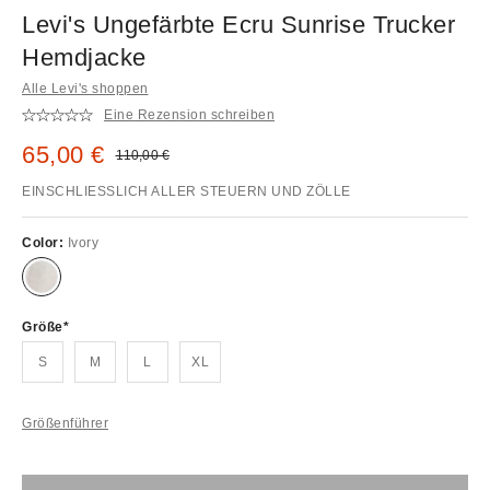
Levi's Ungefärbte Ecru Sunrise Trucker
Hemdjacke
Alle Levi's shoppen
Eine Rezension schreiben
Sale Preis:
65,00 €
Original Preis:
110,00 €
EINSCHLIESSLICH ALLER STEUERN UND ZÖLLE
Color:
Ivory
Größe
S
M
L
XL
Größenführer