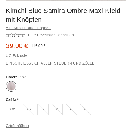
Kimchi Blue Samira Ombre Maxi-Kleid
mit Knöpfen
Alle Kimchi Blue shoppen
Eine Rezension schreiben
Sale Preis:
39,00 €
Original Preis:
115,00 €
UO Exklusiv
EINSCHLIESSLICH ALLER STEUERN UND ZÖLLE
Color:
Pink
Größe
Ausverkauft!
Ausverkauft!
Ausverkauft!
Ausverkauft!
Ausverkauft!
XXS
XS
S
M
L
XL
Größenführer