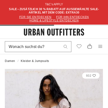
T&C's APPLY
SALE • ZUSÄTZLICH 30 % RABATT AUF AUSGEWÄHLTE SALE-
ARTIKEL MIT DEM CODE: EXTRA30
FÜR SIE ENTDECKEN
FÜR IHN ENTDECKEN
HOME & LIFESTYLE ENTDECKEN
Damen
Kleider & Jumpsuits
932