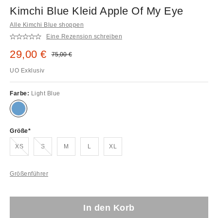
Kimchi Blue Kleid Apple Of My Eye
Alle Kimchi Blue shoppen
Eine Rezension schreiben
Sale Preis:
29,00 €
Original Preis:
75,00 €
UO Exklusiv
Farbe:
Light Blue
Größe
Ausverkauft!
Ausverkauft!
XS
S
M
L
XL
Größenführer
In den Korb