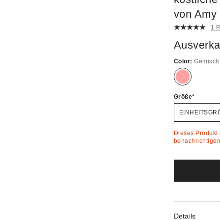
von Amy
1 
Ausverka
Color:
Gemisch
Ausverkauft!
Größe
EINHEITSGR
Dieses Produkt i
benachrichtigen 
Details