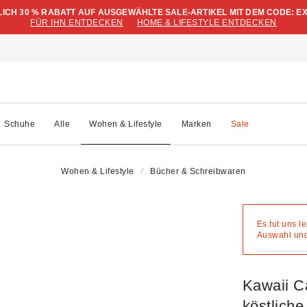
LICH 30 % RABATT AUF AUSGEWÄHLTE SALE-ARTIKEL MIT DEM CODE: E
FÜR IHN ENTDECKEN
HOME & LIFESTYLE ENTDECKEN
Schuhe
Alle
Wohen & Lifestyle
Marken
Sale
Wohen & Lifestyle
Bücher & Schreibwaren
Es tut uns l
Auswahl und 
Kawaii C
köstlich