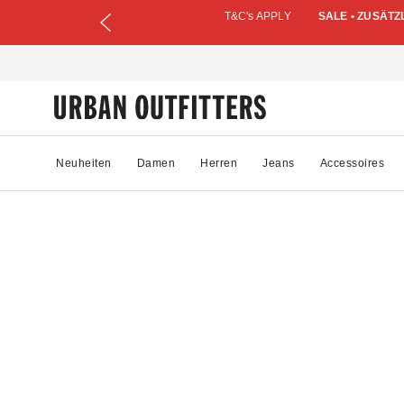
T&C's APPLY
SALE • ZUSÄTZ
Neuheiten
Damen
Herren
Jeans
Accessoires
88