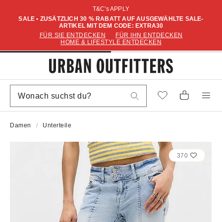
T&C's APPLY
SALE • ZUSÄTZLICH 30 % RABATT AUF AUSGEWÄHLTE SALE-
ARTIKEL MIT DEM CODE: EXTRA30
FÜR SIE ENTDECKEN
FÜR IHN ENTDECKEN
HOME & LIFESTYLE ENTDECKEN
Damen
Unterteile
370