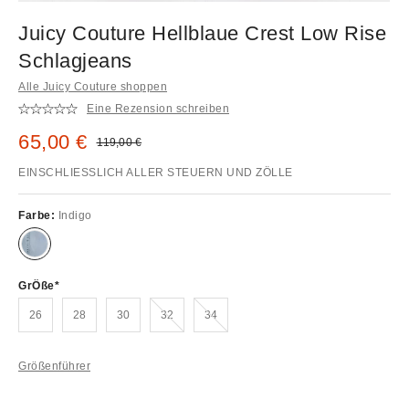
Juicy Couture Hellblaue Crest Low Rise
Schlagjeans
Alle Juicy Couture shoppen
Eine Rezension schreiben
Sale Preis:
65,00 €
Original Preis:
119,00 €
EINSCHLIESSLICH ALLER STEUERN UND ZÖLLE
Farbe:
Indigo
GrÖße
Ausverkauft!
Ausverkauft!
26
28
30
32
34
Größenführer