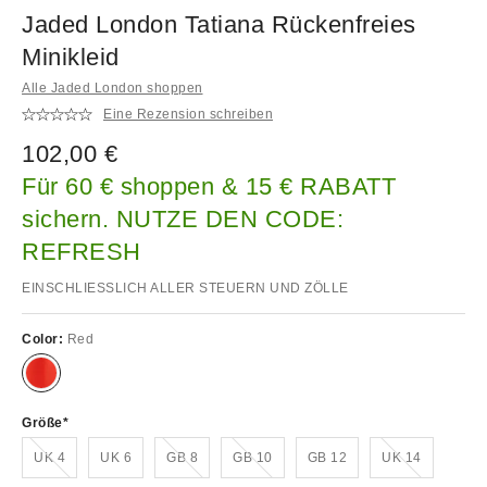
Jaded London Tatiana Rückenfreies
Minikleid
Alle Jaded London shoppen
Eine Rezension schreiben
102,00 €
Für 60 € shoppen & 15 € RABATT
sichern. NUTZE DEN CODE:
REFRESH
EINSCHLIESSLICH ALLER STEUERN UND ZÖLLE
Color:
Red
Größe
Ausverkauft!
Ausverkauft!
Ausverkauft!
Ausverkauft!
UK 4
UK 6
GB 8
GB 10
GB 12
UK 14