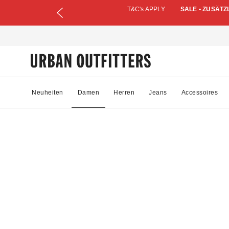
T&C's APPLY
SALE • ZUSÄTZ
Neuheiten
Damen
Herren
Jeans
Accessoires
08