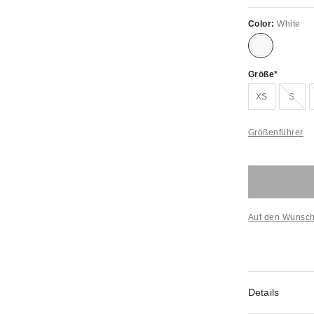
Color:
White
Größe
Ausve
XS
S
Größenführer
Auf den Wunsch
Details