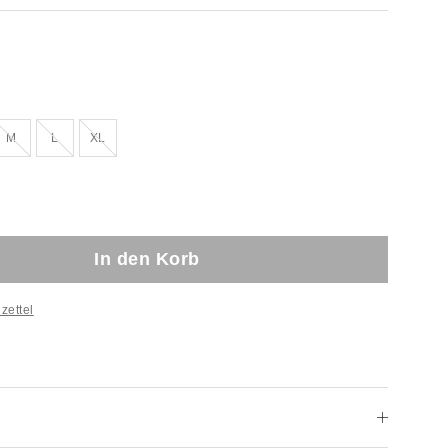
rkauft!
Ausverkauft!
Ausverkauft!
Ausverkauft!
M
L
XL
In den Korb
zettel