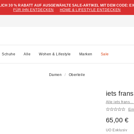
LICH 30 % RABATT AUF AUSGEWÄHLTE SALE-ARTIKEL MIT DEM CODE: E
FÜR IHN ENTDECKEN
HOME & LIFESTYLE ENTDECKEN
Schuhe
Alle
Wohen & Lifestyle
Marken
Sale
Damen
Oberteile
iets fran
Alle iets frans.
Ei
65,00 €
UO Exklusiv