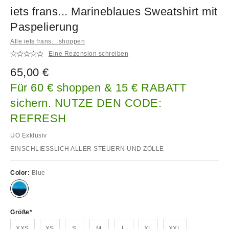
iets frans... Marineblaues Sweatshirt mit
Paspelierung
Alle iets frans... shoppen
Eine Rezension schreiben
65,00 €
Für 60 € shoppen & 15 € RABATT
sichern. NUTZE DEN CODE:
REFRESH
UO Exklusiv
EINSCHLIESSLICH ALLER STEUERN UND ZÖLLE
Color:
Blue
Größe
XXS
XS
S
M
L
XL
XXL