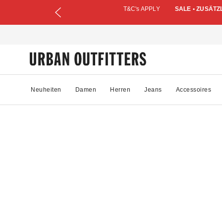
T&C's APPLY
SALE • ZUSÄTZ
Neuheiten
Damen
Herren
Jeans
Accessoires
71