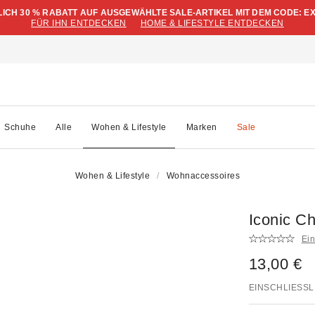
LICH 30 % RABATT AUF AUSGEWÄHLTE SALE-ARTIKEL MIT DEM CODE: E
FÜR IHN ENTDECKEN
HOME & LIFESTYLE ENTDECKEN
Schuhe
Alle
Wohen & Lifestyle
Marken
Sale
Wohen & Lifestyle
Wohnaccessoires
Iconic C
Ei
13,00 €
EINSCHLIESSL