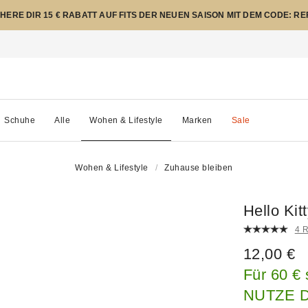
CHERE DIR 15 € RABATT AUF FITS DER NEUEN SAISON MIT DEM CODE: R
Schuhe
Alle
Wohen & Lifestyle
Marken
Sale
Wohen & Lifestyle
Zuhause bleiben
Hello Kit
4 
12,00 €
Für 60 €
NUTZE 