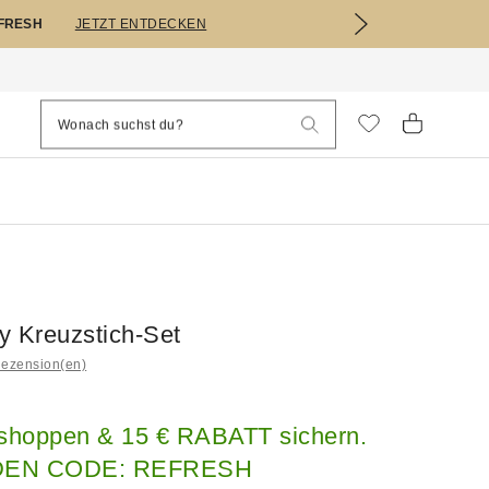
EFRESH
JETZT ENTDECKEN
ty Kreuzstich-Set
Rezension(en)
 shoppen & 15 € RABATT sichern.
DEN CODE: REFRESH