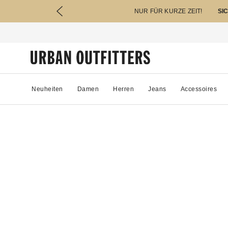
NUR FÜR KURZE ZEIT!
SI
Neuheiten
Damen
Herren
Jeans
Accessoires
95