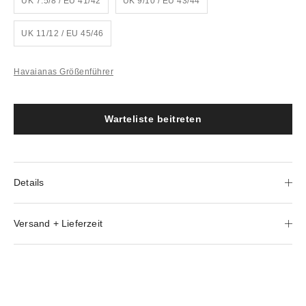
UK 7.5/8 / EU 41/42
UK 9/10 / EU 43/44
UK 11/12 / EU 45/46
Havaianas Größenführer
Warteliste beitreten
Details
Versand + Lieferzeit