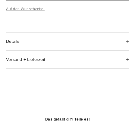
Auf den Wunschzettel
Details
Versand + Lieferzeit
Das gefällt dir? Teile es!
öffnet
in
öffnet
einem
in
öffnet
neuen
einem
in