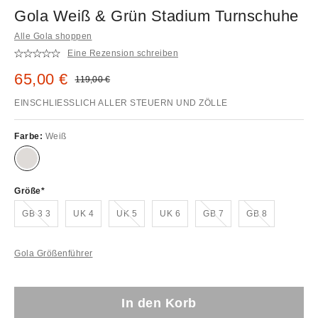
Gola Weiß & Grün Stadium Turnschuhe
Alle Gola shoppen
Eine Rezension schreiben
Sale Preis:
65,00 €
Original Preis:
119,00 €
EINSCHLIESSLICH ALLER STEUERN UND ZÖLLE
Farbe:
Weiß
Größe
Ausverkauft!
Ausverkauft!
Ausverkauft!
Ausverkauft!
GB 3 3
UK 4
UK 5
UK 6
GB 7
GB 8
Gola Größenführer
In den Korb