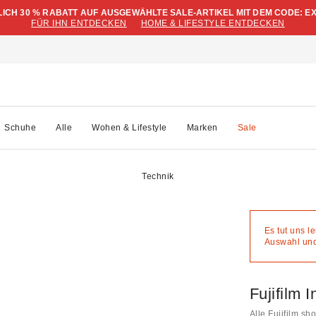
LICH 30 % RABATT AUF AUSGEWÄHLTE SALE-ARTIKEL MIT DEM CODE: E
FÜR IHN ENTDECKEN
HOME & LIFESTYLE ENTDECKEN
Schuhe
Alle
Wohen & Lifestyle
Marken
Sale
Technik
Es tut uns l
Auswahl und 
Fujifilm 
Alle Fujifilm s