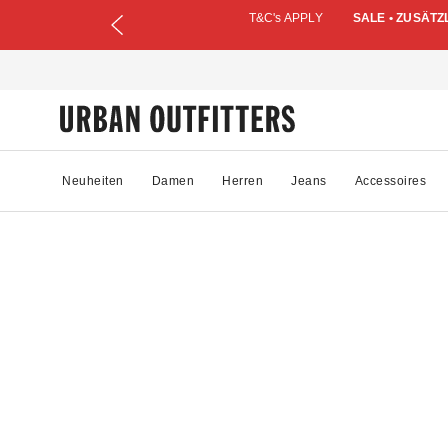
T&C's APPLY
SALE • ZUSÄTZ
Neuheiten
Damen
Herren
Jeans
Accessoires
12