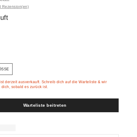
3 Rezension(en)
uft
ÖSSE
st derzeit ausverkauft. Schreib dich auf die Warteliste & wir
dich, sobald es zurück ist.
Warteliste beitreten