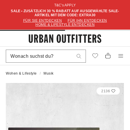
T&C's APPLY
SALE • ZUSÄTZLICH 30 % RABATT AUF AUSGEWÄHLTE SALE-
ARTIKEL MIT DEM CODE: EXTRA30
FÜR SIE ENTDECKEN
FÜR IHN ENTDECKEN
HOME & LIFESTYLE ENTDECKEN
Wohen & Lifestyle
Musik
2136