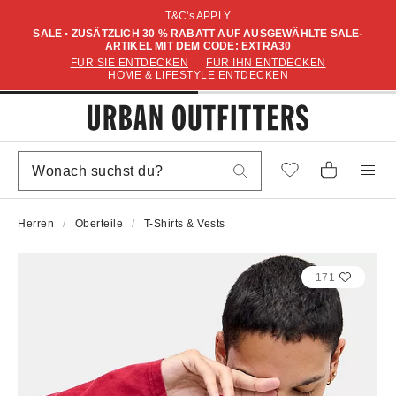
T&C's APPLY
SALE • ZUSÄTZLICH 30 % RABATT AUF AUSGEWÄHLTE SALE-
ARTIKEL MIT DEM CODE: EXTRA30
FÜR SIE ENTDECKEN
FÜR IHN ENTDECKEN
HOME & LIFESTYLE ENTDECKEN
Herren
Oberteile
T-Shirts & Vests
171