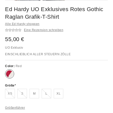
Ed Hardy UO Exklusives Rotes Gothic
Raglan Grafik-T-Shirt
Alle Ed Hardy shoppen
Eine Rezension schreiben
55,00 €
UO Exklusiv
EINSCHLIEBLICH ALLER STEUERN ZÖLLE
Color:
Red
Größe
Ausverkauft!
Ausverkauft!
Ausverkauft!
XS
S
M
L
XL
Größenführer