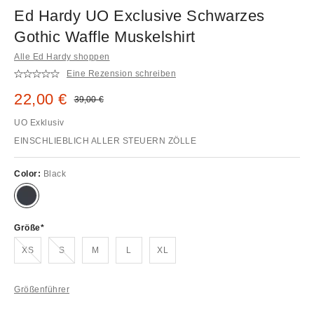
Ed Hardy UO Exclusive Schwarzes
Gothic Waffle Muskelshirt
Alle Ed Hardy shoppen
Eine Rezension schreiben
Sale Preis:
22,00 €
Original Preis:
39,00 €
UO Exklusiv
EINSCHLIEBLICH ALLER STEUERN ZÖLLE
Color:
Black
Größe
Ausverkauft!
Ausverkauft!
XS
S
M
L
XL
Größenführer