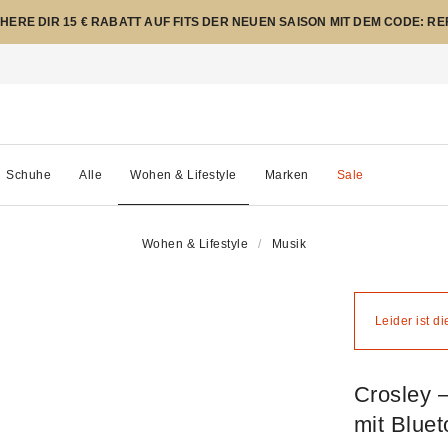
CHERE DIR 15 € RABATT AUF FITS DER NEUEN SAISON MIT DEM CODE: R
Schuhe
Alle
Wohen & Lifestyle
Marken
Sale
Wohen & Lifestyle
Musik
Leider ist d
Crosley –
mit Bluet