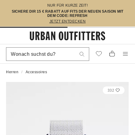
NUR FÜR KURZE ZEIT!
SICHERE DIR 15 € RABATT AUF FITS DER NEUEN SAISON MIT
DEM CODE: REFRESH
JETZT ENTDECKEN
Herren
Accessoires
332