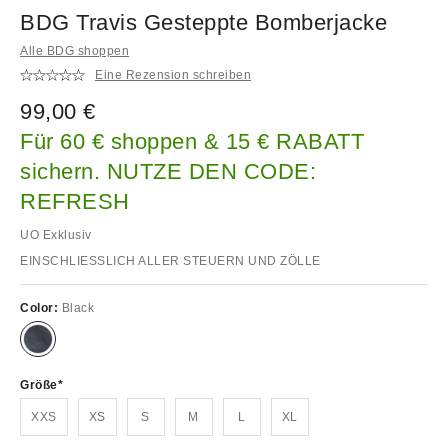
BDG Travis Gesteppte Bomberjacke
Alle BDG shoppen
Eine Rezension schreiben
99,00 €
Für 60 € shoppen & 15 € RABATT
sichern. NUTZE DEN CODE:
REFRESH
UO Exklusiv
EINSCHLIESSLICH ALLER STEUERN UND ZÖLLE
Color:
Black
Größe
XXS
XS
S
M
L
XL