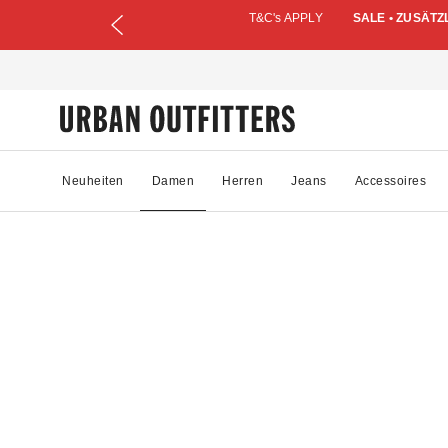
T&C's APPLY
SALE • ZUSÄTZ
Neuheiten
Damen
Herren
Jeans
Accessoires
19