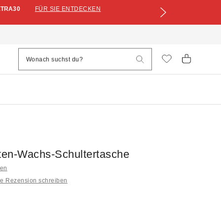
XTRA30
FÜR SIE ENTDECKEN
en-Wachs-Schultertasche
pen
ne Rezension schreiben