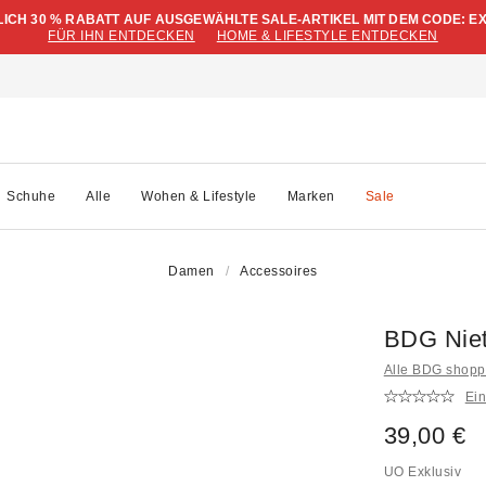
LICH 30 % RABATT AUF AUSGEWÄHLTE SALE-ARTIKEL MIT DEM CODE: E
FÜR IHN ENTDECKEN
HOME & LIFESTYLE ENTDECKEN
Schuhe
Alle
Wohen & Lifestyle
Marken
Sale
Damen
Accessoires
BDG Niet
Alle BDG shop
Ei
39,00 €
UO Exklusiv