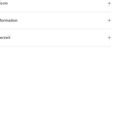
form
nformation
erzeit