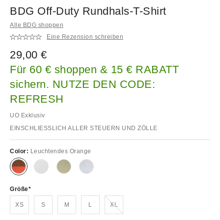
BDG Off-Duty Rundhals-T-Shirt
Alle BDG shoppen
Eine Rezension schreiben
29,00 €
Für 60 € shoppen & 15 € RABATT
sichern. NUTZE DEN CODE:
REFRESH
UO Exklusiv
EINSCHLIESSLICH ALLER STEUERN UND ZÖLLE
Color:
Leuchtendes Orange
Größe
Ausverkauft!
XS
S
M
L
XL