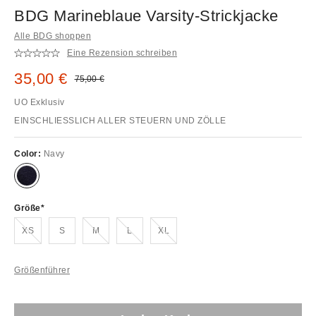
BDG Marineblaue Varsity-Strickjacke
Alle BDG shoppen
Eine Rezension schreiben
Sale Preis:
35,00 €
Original Preis:
75,00 €
UO Exklusiv
EINSCHLIESSLICH ALLER STEUERN UND ZÖLLE
Color:
Navy
Größe
Ausverkauft!
Ausverkauft!
Ausverkauft!
Ausverkauft!
XS
S
M
L
XL
Größenführer