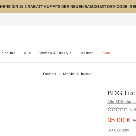
CHERE DIR 15 € RABATT AUF FITS DER NEUEN SAISON MIT DEM CODE: R
Schuhe
Alle
Wohen & Lifestyle
Marken
Sale
Damen
Mäntel & Jacken
BDG Luca
Alle BDG shop
Ei
Sale Prei
35,00 €
O
9
UO Exklusiv