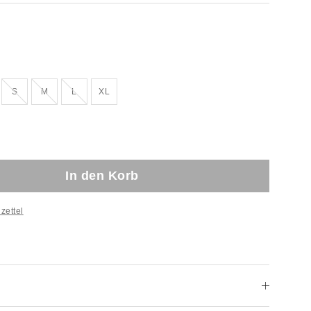
!
verkauft!
Ausverkauft!
Ausverkauft!
Ausverkauft!
S
M
L
XL
In den Korb
zettel