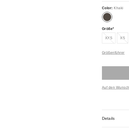
Color:
Khaki
Größe
Ausverkauft
Aus
XXS
XS
Größenführer
Auf den Wunsch
Details