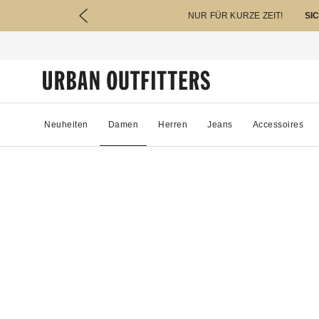
NUR FÜR KURZE ZEIT!
SI
Neuheiten
Damen
Herren
Jeans
Accessoires
64