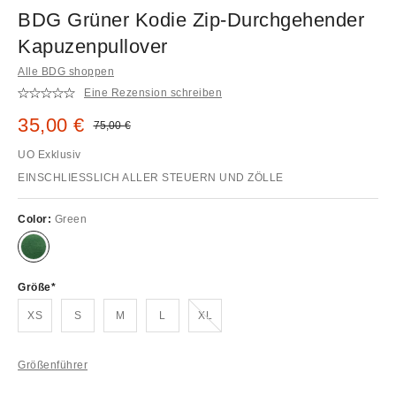
BDG Grüner Kodie Zip-Durchgehender
Kapuzenpullover
Alle BDG shoppen
Eine Rezension schreiben
Sale Preis:
35,00 €
Original Preis:
75,00 €
UO Exklusiv
EINSCHLIESSLICH ALLER STEUERN UND ZÖLLE
Color:
Green
Größe
Ausverkauft!
XS
S
M
L
XL
Größenführer