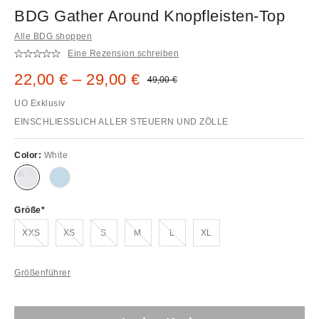
BDG Gather Around Knopfleisten-Top
Alle BDG shoppen
Eine Rezension schreiben
Sale Preis:
22,00 € – 29,00 €
Original Preis:
49,00 €
UO Exklusiv
EINSCHLIESSLICH ALLER STEUERN UND ZÖLLE
Color:
White
Größe
Ausverkauft!
Ausverkauft!
Ausverkauft!
Ausverkauft!
Ausverkauft!
XXS
XS
S
M
L
XL
Größenführer