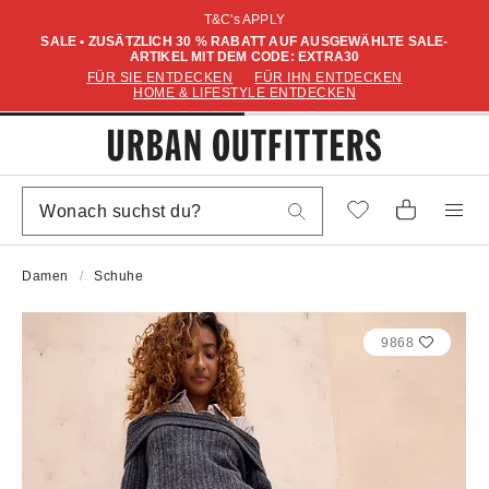
T&C's APPLY
SALE • ZUSÄTZLICH 30 % RABATT AUF AUSGEWÄHLTE SALE-
ARTIKEL MIT DEM CODE: EXTRA30
FÜR SIE ENTDECKEN
FÜR IHN ENTDECKEN
HOME & LIFESTYLE ENTDECKEN
Damen
Schuhe
9868