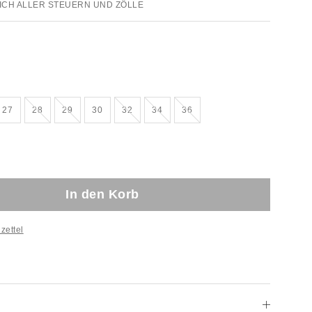
ICH ALLER STEUERN UND ZÖLLE
rkauft!
Ausverkauft!
Ausverkauft!
Ausverkauft!
Ausverkauft!
Ausverkauft!
27
28
29
30
32
34
36
In den Korb
zettel