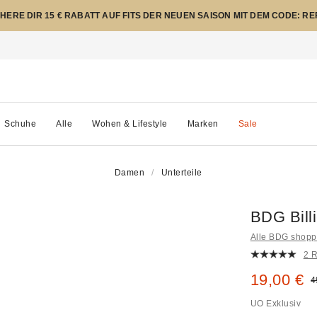
CHERE DIR 15 € RABATT AUF FITS DER NEUEN SAISON MIT DEM CODE: R
Schuhe
Alle
Wohen & Lifestyle
Marken
Sale
Damen
Unterteile
BDG Bill
Alle BDG shop
2 
Sale Prei
19,00 €
O
4
UO Exklusiv