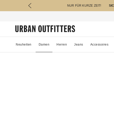
NUR FÜR KURZE ZEIT!
SI
Neuheiten
Damen
Herren
Jeans
Accessoires
19