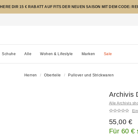
CHERE DIR 15 € RABATT AUF FITS DER NEUEN SAISON MIT DEM CODE: R
Schuhe
Alle
Wohen & Lifestyle
Marken
Sale
Herren
Oberteile
Pullover und Strickwaren
Archivis 
Alle Archivis s
Ei
55,00 €
Für 60 €