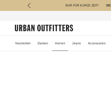
NUR FÜR KURZE ZEIT!
SI
Neuheiten
Damen
Herren
Jeans
Accessoires
75