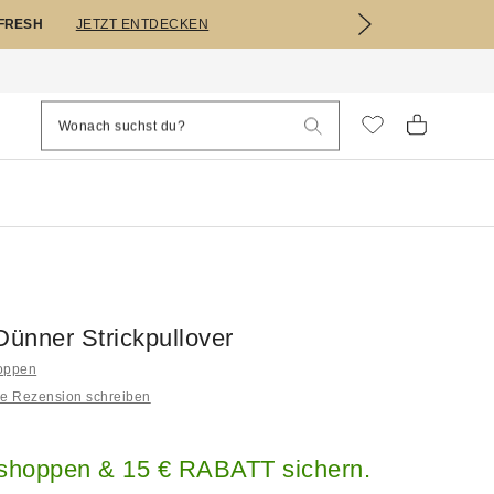
EFRESH
JETZT ENTDECKEN
Dünner Strickpullover
hoppen
ne Rezension schreiben
 shoppen & 15 € RABATT sichern.