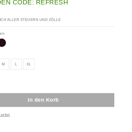
DEN CODE: REFRESH
ICH ALLER STEUERN UND ZÖLLE
een
M
L
XL
In den Korb
zettel