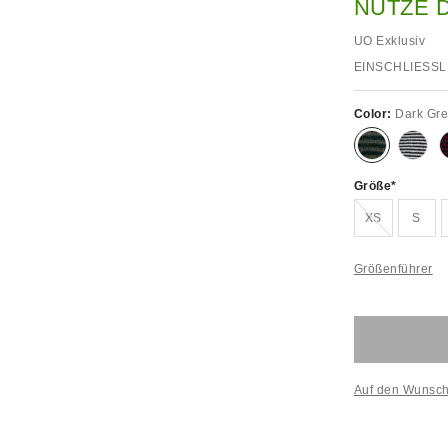
NUTZE 
UO Exklusiv
EINSCHLIESSL
Color:
Dark Gr
Größe
Ausverkauft!
XS
S
Größenführer
Auf den Wunsch