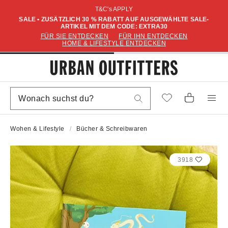
T&C's APPLY
SALE • ZUSÄTZLICH 30 % RABATT AUF AUSGEWÄHLTE SALE-
ARTIKEL MIT DEM CODE: EXTRA30
FÜR SIE ENTDECKEN
FÜR IHN ENTDECKEN
HOME & LIFESTYLE ENTDECKEN
Wohen & Lifestyle
Bücher & Schreibwaren
3918