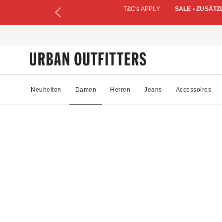
T&C's APPLY
SALE • ZUSÄTZ
Neuheiten
Damen
Herren
Jeans
Accessoires
23