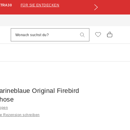
XTRA30
FÜR SIE ENTDECKEN
rineblaue Original Firebird
shose
oppen
ne Rezension schreiben