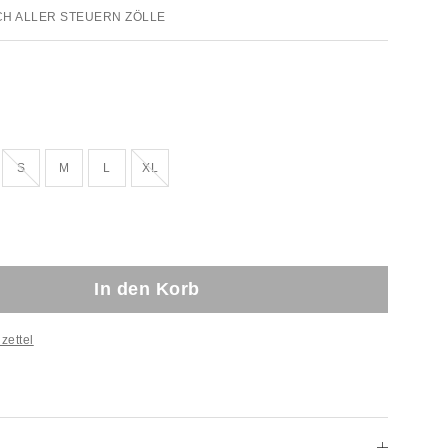
CH ALLER STEUERN ZÖLLE
!
Ausverkauft!
Ausverkauft!
S
M
L
XL
In den Korb
zettel