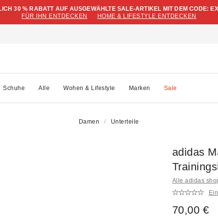
LICH 30 % RABATT AUF AUSGEWÄHLTE SALE-ARTIKEL MIT DEM CODE: E
FÜR IHN ENTDECKEN
HOME & LIFESTYLE ENTDECKEN
Schuhe
Alle
Wohen & Lifestyle
Marken
Sale
Damen
Unterteile
adidas Ma
Training
Alle adidas sh
Ei
70,00 €