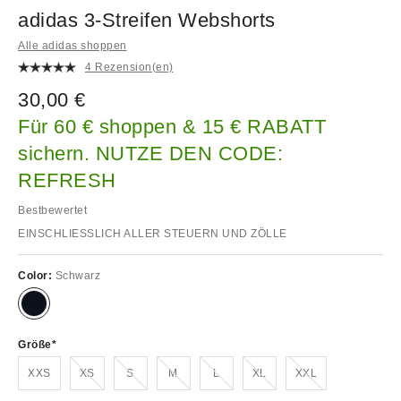
adidas 3-Streifen Webshorts
Alle adidas shoppen
4 Rezension(en)
30,00 €
Für 60 € shoppen & 15 € RABATT
sichern. NUTZE DEN CODE:
REFRESH
Bestbewertet
EINSCHLIESSLICH ALLER STEUERN UND ZÖLLE
Color:
Schwarz
Größe
Ausverkauft!
Ausverkauft!
Ausverkauft!
Ausverkauft!
Ausverkauft!
Ausverkauft!
XXS
XS
S
M
L
XL
XXL