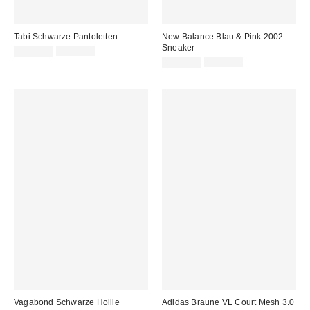
Tabi Schwarze Pantoletten
New Balance Blau & Pink 2002
Sneaker
Sale
Original
125,00 €
159,00 €
Preis:
Preis:
Sale
Original
135,00 €
169,00 €
Preis:
Preis:
Vagabond Schwarze Hollie
Adidas Braune VL Court Mesh 3.0