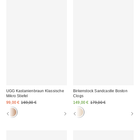
UGG Kastanienbraun Klassische
Birkenstock Sandcastle Boston
Mikro Stiefel
Clogs
Sale
Original
Sale
Original
99,00 €
169,00 €
149,00 €
179,00 €
Preis:
Preis:
Preis:
Preis: