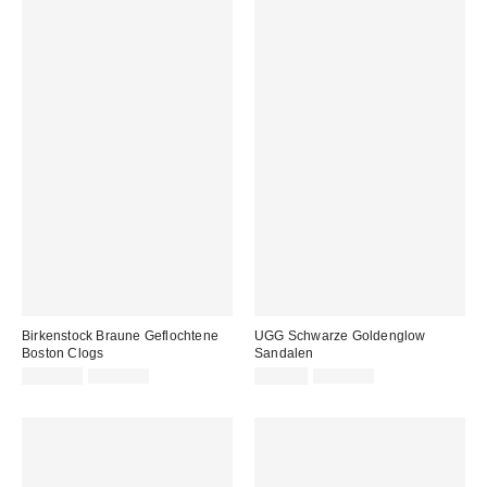
Birkenstock Braune Geflochtene
UGG Schwarze Goldenglow
Boston Clogs
Sandalen
Sale
Original
Sale
Original
125,00 €
160,00 €
89,00 €
115,00 €
Preis:
Preis:
Preis:
Preis: