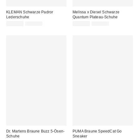
KLEMAN Schwarze Padror
Melissa x Diesel Schwarze
Lederschuhe
Quantum Plateau-Schuhe
Sale
Original
Sale
Original
149,00 €
170,00 €
189,00 €
225,00 €
Preis:
Preis:
Preis:
Preis:
Dr. Martens Braune Buzz 5-Ösen-
PUMA Braune SpeedCat Go
Schuhe
Sneaker