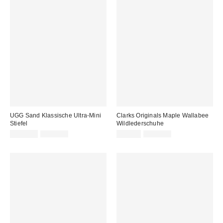
UGG Sand Klassische Ultra-Mini
Clarks Originals Maple Wallabee
Stiefel
Wildlederschuhe
Sale
Original
Sale
Original
119,00 €
170,00 €
99,00 €
125,00 €
Preis:
Preis:
Preis:
Preis: