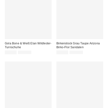
Gola Bone & Weiß Elan Wildleder-
Birkenstock Grau Taupe Arizona
Turnschuhe
Birko-Flor Sandalen
Sale
Original
Sale
Original
89,00 €
115,00 €
85,00 €
109,00 €
Preis:
Preis:
Preis:
Preis: