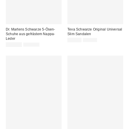
Dr. Martens Schwarze 5-Ösen-
Teva Schwarze Original Universal
Schuhe aus gefrästem Nappa-
Slim Sandalen
Leder
Sale
Original
49,00 €
65,00 €
Preis:
Sale
Original
Preis:
149,00 €
170,00 €
Preis:
Preis: