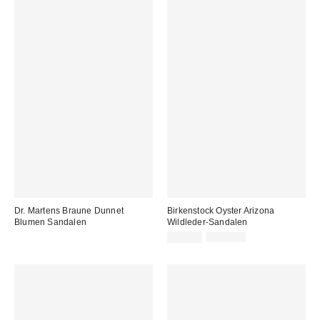
Dr. Martens Braune Dunnet
Birkenstock Oyster Arizona
Blumen Sandalen
Wildleder-Sandalen
Sale
Original
95,00 €
120,00 €
Preis:
Preis: