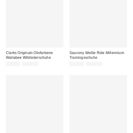
Clarks Originals Olivfarbene
Saucony Weiße Ride Millennium
Wallabee Wildlederschuhe
Trainingsschuhe
Sale
Original
Sale
Original
99,00 €
125,00 €
89,00 €
120,00 €
Preis:
Preis:
Preis:
Preis: