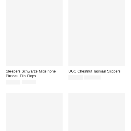
Sleepers Schwarze Mittelhohe
UGG Chestnut Tasman Slippers
Plateau-Flip-Flops
Sale
Original
99,00 €
145,00 €
Preis:
Sale
Original
Preis:
39,00 €
55,00 €
Preis:
Preis: