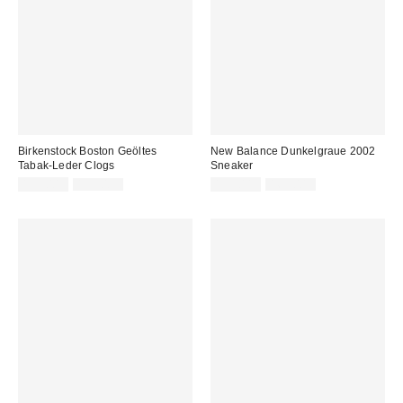
Birkenstock Boston Geöltes
New Balance Dunkelgraue 2002
Tabak-Leder Clogs
Sneaker
Sale
Original
Sale
Original
139,00 €
179,00 €
135,00 €
169,00 €
Preis:
Preis:
Preis:
Preis: