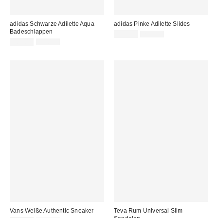
adidas Schwarze Adilette Aqua
adidas Pinke Adilette Slides
Badeschlappen
Sale
Original
20,00 €
25,00 €
Preis:
Sale
Original
Preis:
20,00 €
25,00 €
Preis:
Preis:
Vans Weiße Authentic Sneaker
Teva Rum Universal Slim