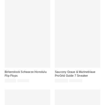
Birkenstock Schwarze Honolulu
Saucony Graue & Marineblaue
Flip Flops
ProGrid Guide 7 Sneaker
Sale
Original
Sale
Original
39,00 €
49,00 €
105,00 €
140,00 €
Preis:
Preis:
Preis:
Preis: