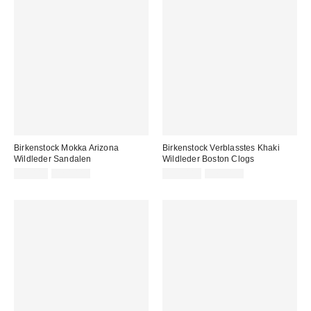
Birkenstock Mokka Arizona
Birkenstock Verblasstes Khaki
Wildleder Sandalen
Wildleder Boston Clogs
Sale
Original
Sale
Original
95,00 €
120,00 €
159,00 €
179,00 €
Preis:
Preis:
Preis:
Preis: