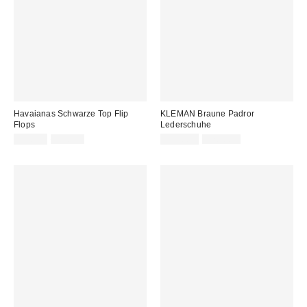
Havaianas Schwarze Top Flip
KLEMAN Braune Padror
Flops
Lederschuhe
Sale
Original
Sale
Original
22,00 €
29,00 €
135,00 €
170,00 €
Preis:
Preis:
Preis:
Preis: