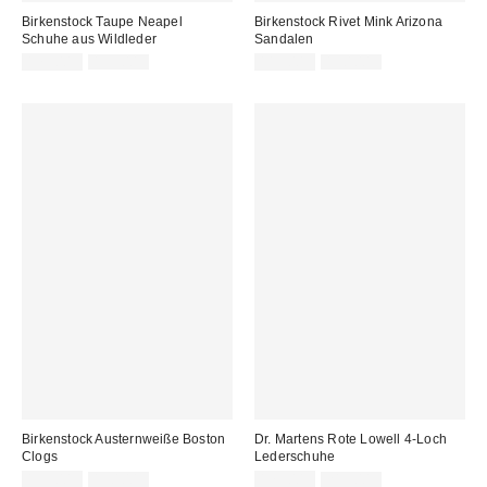
Birkenstock Taupe Neapel
Birkenstock Rivet Mink Arizona
Schuhe aus Wildleder
Sandalen
Sale
Original
Sale
Original
175,00 €
195,00 €
119,00 €
150,00 €
Preis:
Preis:
Preis:
Preis:
Birkenstock Austernweiße Boston
Dr. Martens Rote Lowell 4-Loch
Clogs
Lederschuhe
Sale
Original
Sale
Original
135,00 €
150,00 €
175,00 €
219,00 €