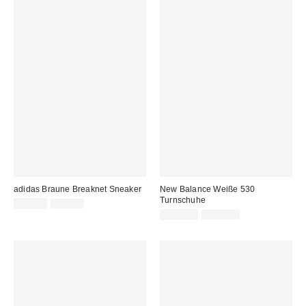
adidas Braune Breaknet Sneaker
New Balance Weiße 530
Turnschuhe
Sale
Original
49,00 €
60,00 €
Preis:
Preis:
Sale
Original
115,00 €
120,00 €
Preis:
Preis: