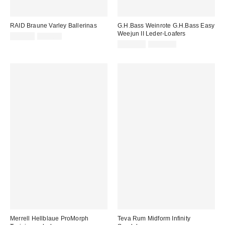
RAID Braune Varley Ballerinas
G.H.Bass Weinrote G.H.Bass Easy
Weejun II Leder-Loafers
Sale
Original
29,00 €
35,00 €
Preis:
Preis:
Sale
Original
159,00 €
205,00 €
Preis:
Preis:
Merrell Hellblaue ProMorph
Teva Rum Midform Infinity