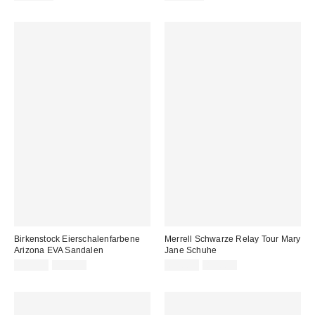
Preis:
Preis:
Preis:
Preis:
Birkenstock Eierschalenfarbene
Merrell Schwarze Relay Tour Mary
Arizona EVA Sandalen
Jane Schuhe
Sale
Original
Sale
Original
39,00 €
55,00 €
65,00 €
85,00 €
Preis:
Preis:
Preis:
Preis: