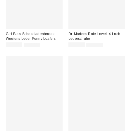
G.H.Bass Schokoladenbraune
Dr. Martens Rote Lowell 4-Loch
Weejuns Leder Penny Loafers
Lederschuhe
Sale
Original
Sale
Original
159,00 €
180,00 €
159,00 €
200,00 €
Preis:
Preis:
Preis:
Preis: