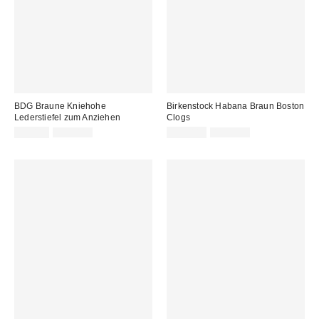
BDG Braune Kniehohe
Birkenstock Habana Braun Boston
Lederstiefel zum Anziehen
Clogs
Sale
Original
Sale
Original
99,00 €
115,00 €
135,00 €
150,00 €
Preis:
Preis:
Preis:
Preis: