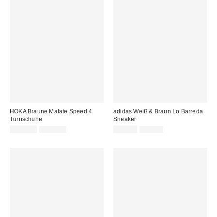
HOKA Braune Mafate Speed 4
adidas Weiß & Braun Lo Barreda
Turnschuhe
Sneaker
Sale
Original
Sale
Original
195,00 €
219,00 €
65,00 €
75,00 €
Preis:
Preis:
Preis:
Preis: