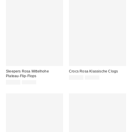
Sleepers Rosa Mittelhohe
Crocs Rosa Klassische Clogs
Plateau-Flip-Flops
Sale
Original
39,00 €
50,00 €
Preis:
Sale
Original
Preis:
39,00 €
55,00 €
Preis:
Preis: