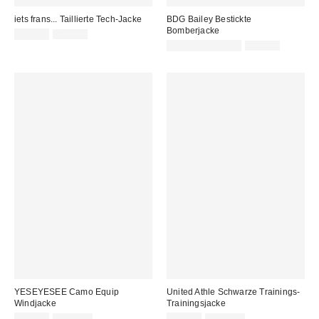
iets frans... Taillierte Tech-Jacke
BDG Bailey Bestickte
Bomberjacke
Sale
Original
39,00 €
75,00 €
Preis:
Preis:
Sale
Original
39,00 € – 49,00 €
99,00 €
Preis:
Preis:
YESEYESEE Camo Equip
United Athle Schwarze Trainings-
Windjacke
Trainingsjacke
Sale
Original
Sale
Original
69,00 €
155,00 €
49,00 €
109,00 €