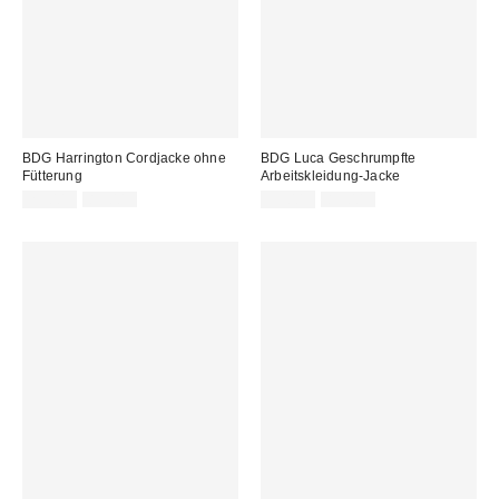
BDG Harrington Cordjacke ohne
BDG Luca Geschrumpfte
Fütterung
Arbeitskleidung-Jacke
Sale
Original
Sale
Original
29,00 €
89,00 €
39,00 €
89,00 €
Preis:
Preis:
Preis:
Preis: