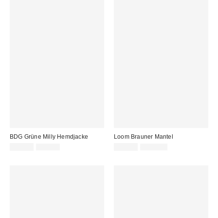
BDG Grüne Milly Hemdjacke
Loom Brauner Mantel
Sale
Original
Sale
Original
22,00 €
85,00 €
55,00 €
115,00 €
Preis:
Preis:
Preis:
Preis: