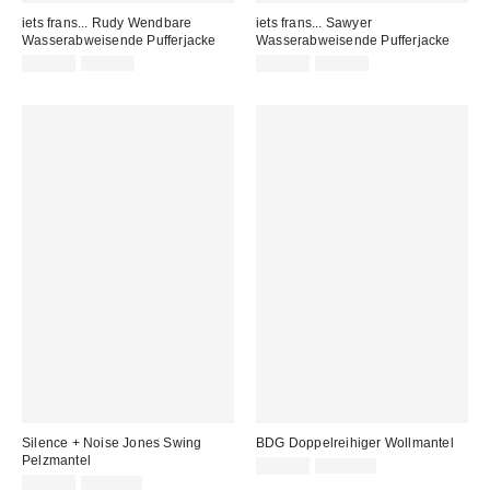
iets frans... Rudy Wendbare
iets frans... Sawyer
Wasserabweisende Pufferjacke
Wasserabweisende Pufferjacke
Sale
Original
Sale
Original
49,00 €
99,00 €
12,00 €
85,00 €
Preis:
Preis:
Preis:
Preis:
Silence + Noise Jones Swing
BDG Doppelreihiger Wollmantel
Pelzmantel
Sale
Original
25,00 €
109,00 €
Preis:
Sale
Original
Preis:
25,00 €
109,00 €