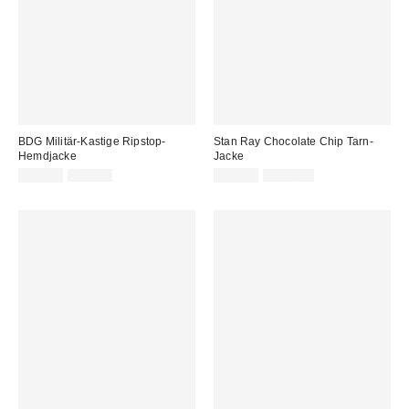
BDG Militär-Kastige Ripstop-
Stan Ray Chocolate Chip Tarn-
Hemdjacke
Jacke
Sale
Original
Sale
Original
29,00 €
79,00 €
85,00 €
155,00 €
Preis:
Preis:
Preis:
Preis: