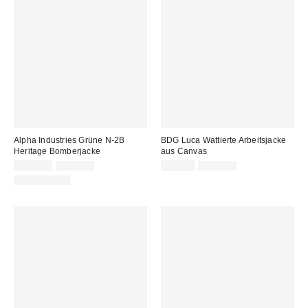
Alpha Industries Grüne N-2B
BDG Luca Wattierte Arbeitsjacke
Heritage Bomberjacke
aus Canvas
Sale
Original
Sale
Original
119,00 €
250,00 €
20,00 €
105,00 €
Preis:
Preis:
Preis:
Preis:
NEW BRAND