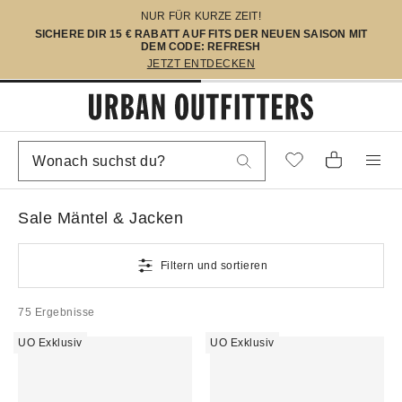
NUR FÜR KURZE ZEIT!
SICHERE DIR 15 € RABATT AUF FITS DER NEUEN SAISON MIT
DEM CODE: REFRESH
JETZT ENTDECKEN
Sale Mäntel & Jacken
Filtern und sortieren
75 Ergebnisse
UO Exklusiv
UO Exklusiv