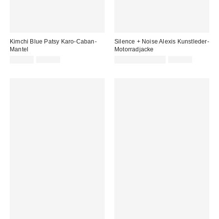
Kimchi Blue Patsy Karo-Caban-
Silence + Noise Alexis Kunstleder-
Mantel
Motorradjacke
Sale
Original
Sale
Original
35,00 €
75,00 €
39,00 € – 45,00 €
79,00 €
Preis:
Preis:
Preis:
Preis: