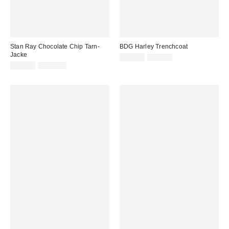
Stan Ray Chocolate Chip Tarn-
BDG Harley Trenchcoat
Jacke
Sale
Original
39,00 €
99,00 €
Preis:
Sale
Original
Preis:
85,00 €
155,00 €
Preis:
Preis: