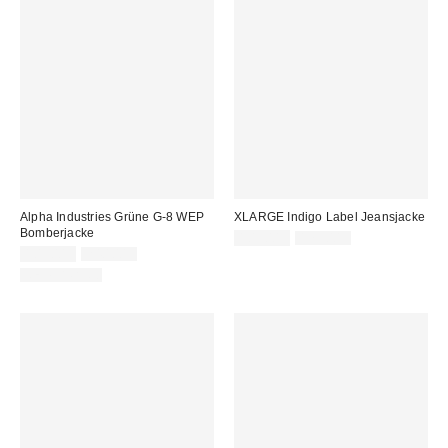
Alpha Industries Grüne G-8 WEP
XLARGE Indigo Label Jeansjacke
Bomberjacke
Sale
Original
105,00 €
179,00 €
Preis:
Sale
Original
Preis:
109,00 €
240,00 €
Preis:
Preis:
NEW BRAND