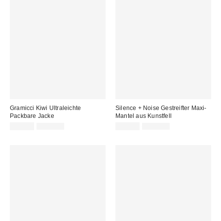
Gramicci Kiwi Ultraleichte
Silence + Noise Gestreifter Maxi-
Packbare Jacke
Mantel aus Kunstfell
Sale
Original
Sale
Original
69,00 €
115,00 €
29,00 €
125,00 €
Preis:
Preis:
Preis:
Preis: