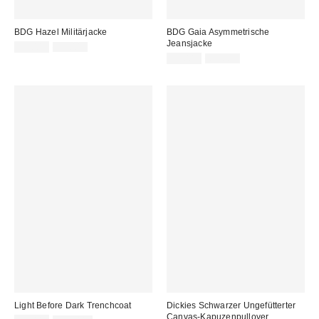
BDG Hazel Militärjacke
BDG Gaia Asymmetrische
Jeansjacke
Sale
Original
22,00 €
59,00 €
Preis:
Preis:
Sale
Original
35,00 €
89,00 €
Preis:
Preis:
Light Before Dark Trenchcoat
Dickies Schwarzer Ungefütterter
Canvas-Kapuzenpullover