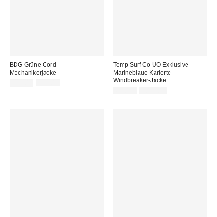
BDG Grüne Cord-
Temp Surf Co UO Exklusive
Mechanikerjacke
Marineblaue Karierte
Windbreaker-Jacke
Sale
Original
35,00 €
95,00 €
Preis:
Preis:
Sale
Original
65,00 €
109,00 €
Preis:
Preis: