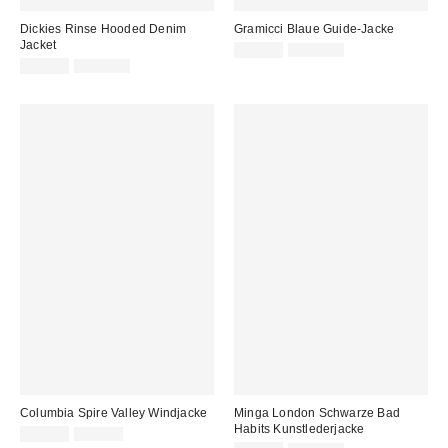
Dickies Rinse Hooded Denim
Gramicci Blaue Guide-Jacke
Jacket
Sale
Original
85,00 €
145,00 €
Preis:
Sale
Original
Preis:
59,00 €
149,00 €
Preis:
Preis:
Columbia Spire Valley Windjacke
Minga London Schwarze Bad
Habits Kunstlederjacke
Sale
Original
59,00 €
79,00 €
Preis: