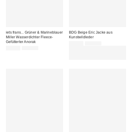
iets frans... Grüner & Marineblauer
BDG Beige Eric Jacke aus
Miller Wasserdichter Fleece-
Kunstwildleder
Gefütterter Anorak
Sale
Original
29,00 €
115,00 €
Preis:
Sale
Original
Preis:
49,00 €
109,00 €
ZUSÄTZLICH 30 % RABATT AUF
Preis:
Preis:
AUSGEWÄHLTEN SALE : NUTZE
DEN CODE: EXTRA30