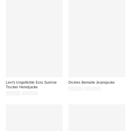
Levi's Ungefärbte Ecru Sunrise
Dickies Bemalte Jeansjacke
Trucker Hemdjacke
Sale
Original
49,00 €
119,00 €
Preis:
Sale
Original
Preis:
65,00 €
110,00 €
Preis:
Preis: