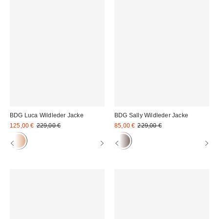
BDG Luca Wildleder Jacke
BDG Sally Wildleder Jacke
Sale
Original
Sale
Original
125,00 €
229,00 €
85,00 €
229,00 €
Preis:
Preis:
Preis:
Preis: