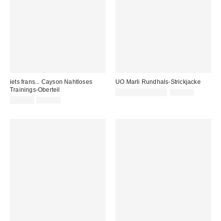
iets frans... Cayson Nahtloses
UO Marli Rundhals-Strickjacke
Trainings-Oberteil
Sale
Original
13,00 € – 35,00 €
49,00 €
Preis:
Sale
Original
Preis:
25,00 €
59,00 €
Preis:
Preis: