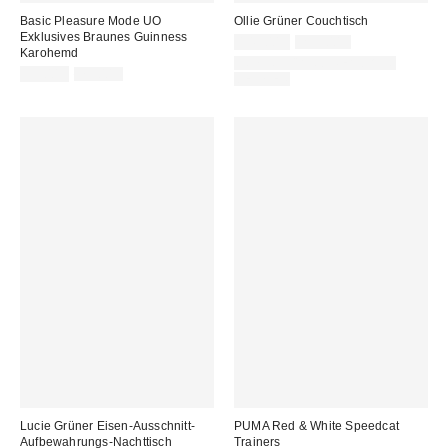
Basic Pleasure Mode UO
Ollie Grüner Couchtisch
Exklusives Braunes Guinness
Sale
Original
149,00 €
255,00 €
Karohemd
Preis:
Preis:
IN STOCK AND READY TO
Sale
Original
35,00 €
79,00 €
DELIVER
Preis:
Preis:
Lucie Grüner Eisen-Ausschnitt-
PUMA Red & White Speedcat
Aufbewahrungs-Nachttisch
Trainers