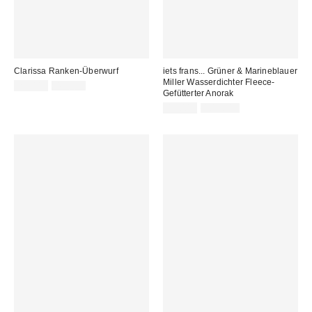
Clarissa Ranken-Überwurf
iets frans... Grüner & Marineblauer
Miller Wasserdichter Fleece-
Sale
Original
29,00 €
49,00 €
Gefütterter Anorak
Preis:
Preis:
Sale
Original
49,00 €
109,00 €
Preis:
Preis: