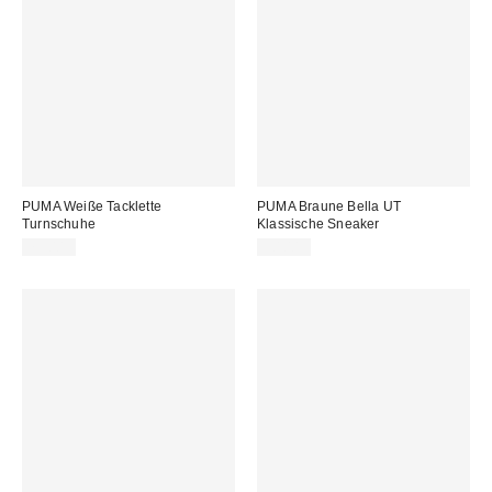
PUMA Weiße Tacklette
PUMA Braune Bella UT
Turnschuhe
Klassische Sneaker
75,00 €
90,00 €