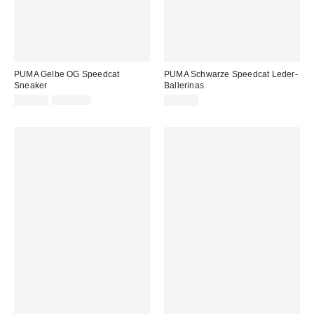
PUMA Gelbe OG Speedcat
PUMA Schwarze Speedcat Leder-
Sneaker
Ballerinas
Sale
Original
99,00 €
110,00 €
80,00 €
Preis:
Preis: