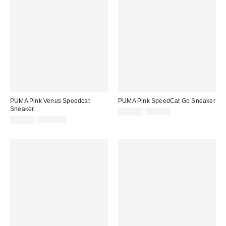
PUMA Pink Venus Speedcat
PUMA Pink SpeedCat Go Sneaker
Sneaker
Sale
Original
55,00 €
95,00 €
Preis:
Sale
Original
Preis:
75,00 €
145,00 €
Preis:
Preis: