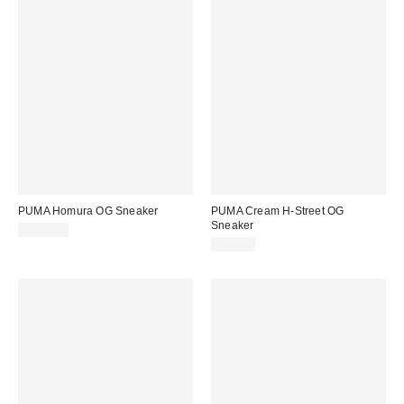
PUMA Homura OG Sneaker
PUMA Cream H-Street OG
Sneaker
115,00 €
90,00 €