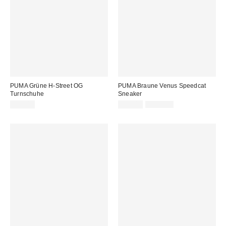
PUMA Grüne H-Street OG
PUMA Braune Venus Speedcat
Turnschuhe
Sneaker
Sale
Original
90,00 €
99,00 €
130,00 €
Preis:
Preis: