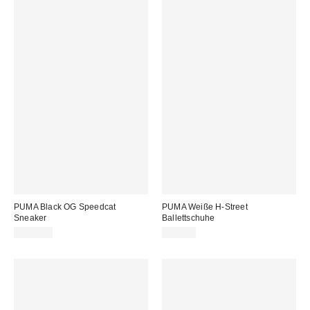
PUMA Black OG Speedcat
PUMA Weiße H-Street
Sneaker
Ballettschuhe
115,00 €
90,00 €