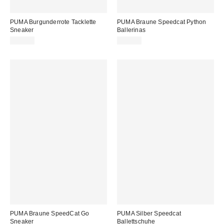
PUMA Burgunderrote Tacklette
PUMA Braune Speedcat Python
Sneaker
Ballerinas
75,00 €
90,00 €
PUMA Braune SpeedCat Go
PUMA Silber Speedcat
Sneaker
Ballettschuhe