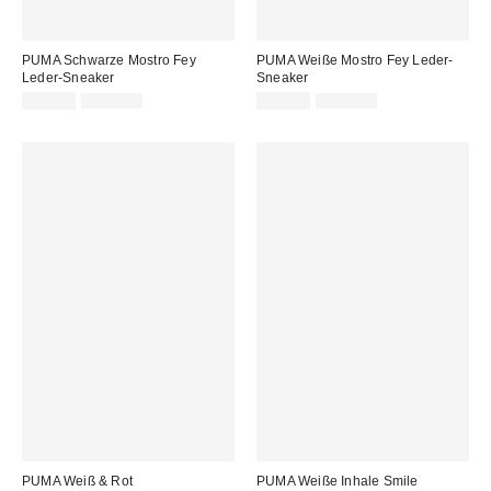
PUMA Schwarze Mostro Fey
PUMA Weiße Mostro Fey Leder-
Leder-Sneaker
Sneaker
Sale
Original
Sale
Original
69,00 €
115,00 €
69,00 €
115,00 €
Preis:
Preis:
Preis:
Preis:
PUMA Weiß & Rot
PUMA Weiße Inhale Smile