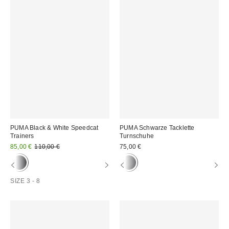
PUMA Black & White Speedcat
PUMA Schwarze Tacklette
Trainers
Turnschuhe
Sale
Original
85,00 €
110,00 €
75,00 €
Preis:
Preis:
SIZE 3 - 8