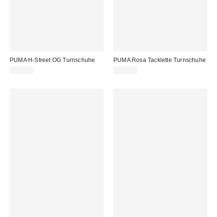
PUMA H-Street OG Turnschuhe
PUMA Rosa Tacklette Turnschuhe
90,00 €
75,00 €