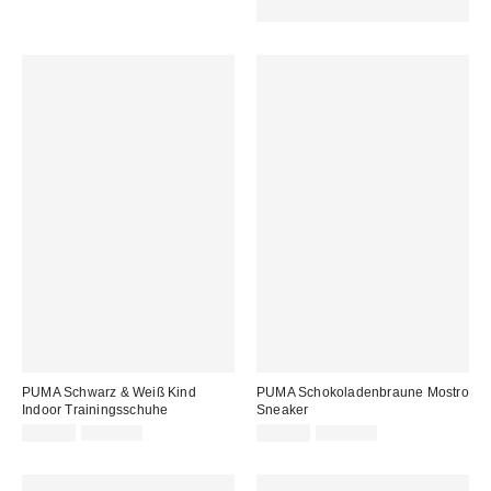
DEN CODE: EXTRA30
PUMA Schwarz & Weiß Kind
PUMA Schokoladenbraune Mostro
Indoor Trainingsschuhe
Sneaker
Sale
Original
Sale
Original
75,00 €
129,00 €
65,00 €
145,00 €
Preis:
Preis:
Preis:
Preis: