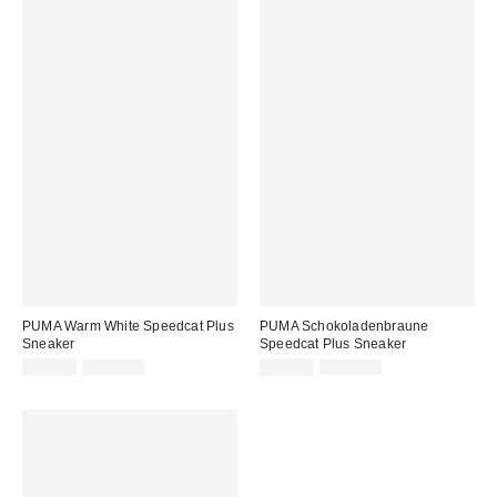
PUMA Warm White Speedcat Plus
PUMA Schokoladenbraune
Sneaker
Speedcat Plus Sneaker
Sale
Original
Sale
Original
75,00 €
129,00 €
75,00 €
129,00 €
Preis:
Preis:
Preis:
Preis: