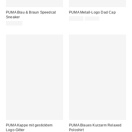
PUMA Blau & Braun Speedcat
PUMA Metall-Logo Dad Cap
Sneaker
Sale
Original
15,00 €
25,00 €
Preis:
Preis:
110,00 €
PUMA Kappe mit gesticktem
PUMA Blaues Kurzarm Relaxed
Logo-Gitter
Poloshirt