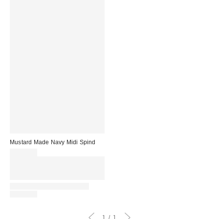
Mustard Made Navy Midi Spind
409,00 €
Für 60 € shoppen & 15 € RABATT
sichern. NUTZE DEN CODE:
REFRESH
IN STOCK AND READY TO
DELIVER
1
1