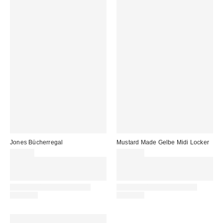
Jones Bücherregal
Mustard Made Gelbe Midi Locker
49,00 €
409,00 €
Für 60 € shoppen & 15 € RABATT
Für 60 € shoppen & 15 € RABATT
sichern. NUTZE DEN CODE:
sichern. NUTZE DEN CODE:
REFRESH
REFRESH
IN STOCK AND READY TO
IN STOCK AND READY TO
DELIVER
DELIVER