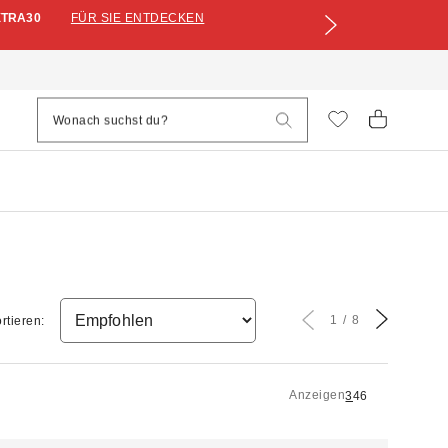
XTRA30
FÜR SIE ENTDECKEN
1
8
rtieren:
Anzeigen
3
4
6