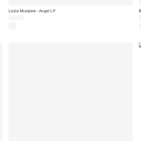
Lizzie Mcalpine - Angel LP
B
45,00 €