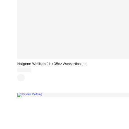
Nalgene Weithals 1L / 35oz Wasserflasche
22,00 €