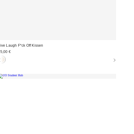
ive Laugh F*ck Off Kissen
5,00 €