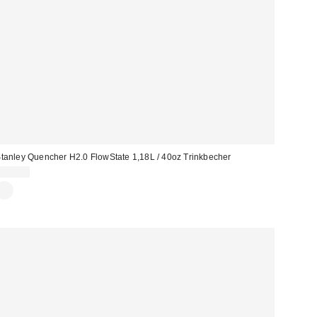
tanley Quencher H2.0 FlowState 1,18L / 40oz Trinkbecher
65,00 €