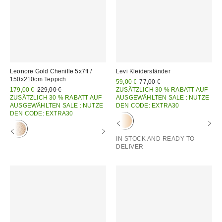
Leonore Gold Chenille 5x7ft /
Levi Kleiderständer
150x210cm Teppich
Sale
Original
59,00 €
77,00 €
Preis:
Sale
Original
Preis:
179,00 €
229,00 €
ZUSÄTZLICH 30 % RABATT AUF
Preis:
Preis:
ZUSÄTZLICH 30 % RABATT AUF
AUSGEWÄHLTEN SALE : NUTZE
AUSGEWÄHLTEN SALE : NUTZE
DEN CODE: EXTRA30
DEN CODE: EXTRA30
IN STOCK AND READY TO
DELIVER