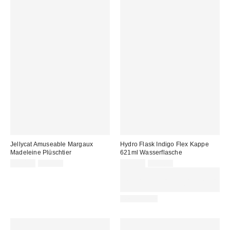
Jellycat Amuseable Margaux
Hydro Flask Indigo Flex Kappe
Madeleine Plüschtier
621ml Wasserflasche
Sale
Original
Sale
Original
20,00 €
25,00 €
32,00 €
45,00 €
Preis:
Preis:
Preis:
Preis:
ZUSÄTZLICH 30 % RABATT AUF
AUSGEWÄHLTEN SALE : NUTZE
DEN CODE: EXTRA30
REUSABLE