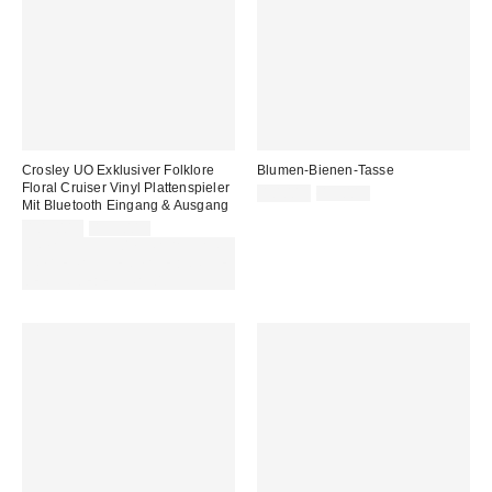
Crosley UO Exklusiver Folklore
Blumen-Bienen-Tasse
Floral Cruiser Vinyl Plattenspieler
Sale
Original
10,00 €
19,00 €
Mit Bluetooth Eingang & Ausgang
Preis:
Preis:
Sale
Original
109,00 €
139,00 €
Preis:
Preis:
ZUSÄTZLICH 30 % RABATT AUF
AUSGEWÄHLTEN SALE : NUTZE
DEN CODE: EXTRA30